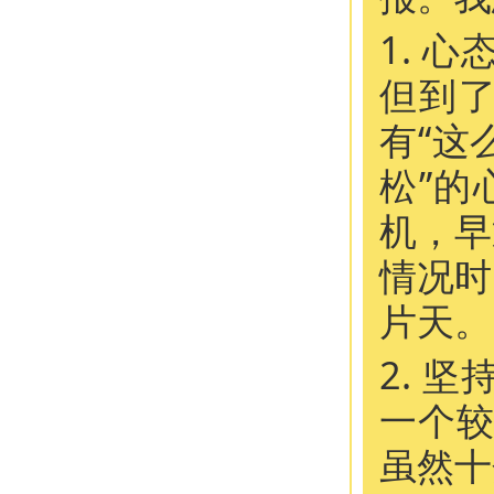
1. 
但到
有“这
松”
机，早
情况时
片天。
2. 
一个
虽然十